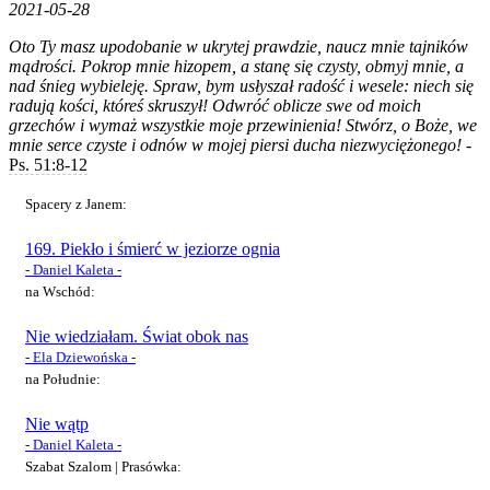
2021-05-28
Oto Ty masz upodobanie w ukrytej prawdzie, naucz mnie tajników
mądrości. Pokrop mnie hizopem, a stanę się czysty, obmyj mnie, a
nad śnieg wybieleję. Spraw, bym usłyszał radość i wesele: niech się
radują kości, któreś skruszył! Odwróć oblicze swe od moich
grzechów i wymaż wszystkie moje przewinienia! Stwórz, o Boże, we
mnie serce czyste i odnów w mojej piersi ducha niezwyciężonego! -
Ps. 51:8-12
Spacery z Janem:
169. Piekło i śmierć w jeziorze ognia
- Daniel Kaleta -
na Wschód:
Nie wiedziałam. Świat obok nas
- Ela Dziewońska -
na Południe:
Nie wątp
- Daniel Kaleta -
Szabat Szalom | Prasówka: