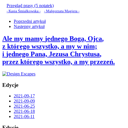
Przegląd prasy (5 notatek)
- Kasia Śmiałkowska -
- Małgorzata Magiera -
Poprzedni artykuł
Następny artykuł
Ale my mamy
jednego Boga, Ojca
,
z którego wszystko, a my w nim;
i
jednego Pana, Jezusa Chrystusa
,
przez którego wszystko, a my przezeń.
Edycje
2021-09-17
2021-09-09
2021-06-25
2021-06-18
2021-06-11
Edycje