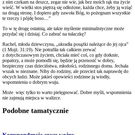
z nim czekam na deszcz, zegar nie wie, jak bez moich rąk ma życie
wieść. W wielki stos piętrzą się odłożone, każda chce, żeby ją wziąć
na drugą stronę. I dopiero gdy zawoła Bóg, to pożegnam wszystkie
te rzeczy i pójdę boso…”
To w tę drogę ostatnią, ale takie myślenie minimalistyczne może
przydać się i dzisiaj. Co zabrać na tułaczkę?
Rachel, młoda dziewczyna, „ukradła posążki należące do jej ojca”
(
1 Mojż. 31:19
). Nie potrafiła tak całkiem zerwać
z dotychczasowym życiem, chciała mieć coś, co gdy dotknie,
popatrzy, a może pomodli się, będzie ją przenosić w dobry,
bezpieczny czas dzieciństwa, młodości, rodzinnego domu. Jechała
wszak w nieznane. Niby do rodziny, ale przecież tak naprawdę do
obcych ludzi. Może jakieś opowieści rodzinne ją wiodły,
wspomnienia o dobrym wuju.
Może więc tylko to warto pielęgnować. Dobre myśli, wspomnienia
nie zajmują miejsca w walizce.
Podobne tamatycznie
Korespondencja czasu wojny