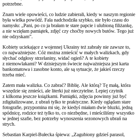
potrzebne.
Znam wiele opowieści, co ludzie zabierali, kiedy w naszym regionie
była wielka powódź. Fala nadchodziła szybko, nie było czasu do
namysłu: „Pani, po co ja brałam te stare papcie i ulubioną filiżankę,
a nie wzięłam pamiątek, zdjęć czy choćby nowych butów. Tego już
nie odzyskam”.
Kobiety uciekające z wojennej Ukrainy też zabrały nie zawsze to,
co najważniejsze. Cóż można zmieścić w małych walizkach, gdy
słychać odgłosy strzelaniny, widać ogień? A te kobiety
z niemowlakami? W dzisiejszym świecie najważniejsza jest karta
bankomatowa i zasobne konto, ale są sytuacje, że jakieś rzeczy
trzeba mieć.
Zatem mała walizka. Co zabrać? Biblię. Ale którą? Tę małą, która
wszędzie się zmieści, ale literki już nieczytelne. Lepiej czytnik
z kilkoma jeszcze książkami. Pamiątki, zdjęcia powinny już być
zdigitalizowane, z ubrań tylko te praktyczne. Kiedy oglądam stare
fotografie, przypomina mi się, że kiedyś miałam dwie bluzki, jedną
spódnicę, rodzice też tylko to, co niezbędne, i mieściliśmy wszystko
w jednej szafie, bez potrzeby wynoszenia sezonowych ubrań na
strych.
Sebastian Karpiel-Bułecka śpiewa: „Zagubiony gdzieś parasol,