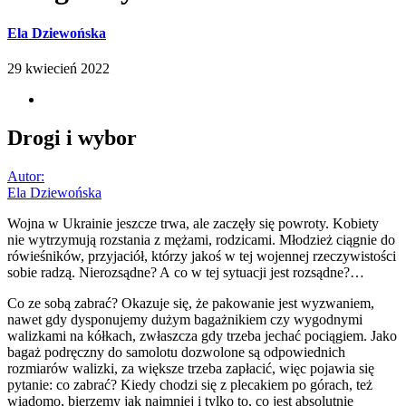
Ela Dziewońska
29 kwiecień 2022
Drogi i wybor
Autor:
Ela Dziewońska
Wojna w Ukrainie jeszcze trwa, ale zaczęły się powroty. Kobiety
nie wytrzymują rozstania z mężami, rodzicami. Młodzież ciągnie do
rówieśników, przyjaciół, którzy jakoś w tej wojennej rzeczywistości
sobie radzą. Nierozsądne? A co w tej sytuacji jest rozsądne?…
Co ze sobą zabrać? Okazuje się, że pakowanie jest wyzwaniem,
nawet gdy dysponujemy dużym bagażnikiem czy wygodnymi
walizkami na kółkach, zwłaszcza gdy trzeba jechać pociągiem. Jako
bagaż podręczny do samolotu dozwolone są odpowiednich
rozmiarów walizki, za większe trzeba zapłacić, więc pojawia się
pytanie: co zabrać? Kiedy chodzi się z plecakiem po górach, też
wiadomo, bierzemy jak najmniej i tylko to, co jest absolutnie