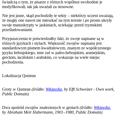
świadczą o tym, że pisarze z różnych wspólnot swobodnie je
modyfikowali, tak jak uważali za stosowne.
Nie jest jasne, skąd pochodziły te sekty – niektórzy uczeni uważają,
że mogły one nawet nie mieszkać na tym terenie i po prostu ukryły
swoje manuskrypty w jaskiniach, uciekając przed rzymskimi
prześladowaniami.
Przypuszczenia te potwierdzałby fakt, że zwoje napisane są w
różnych językach i stylach. Większość zwojów napisana jest
standardowym pismem kwadratowym, znanym ze współczesnego
języka hebrajskiego, inne zaś w paleo-hebrajskim, aramejskim,
greckim, łacińskim i arabskim, co wskazuje na wiele miejsc
pochodzenia.
Lokalizacja Qumran
Groty w Qumran
(źródło:
Wikipedia
, by Effi Schweizer - Own work,
Public Domain)
Dwa spośród zwojów znalezionych w grotach
(źródło:
Wikipedia
,
by Abraham Meir Habermann, 1901–1980, Public Domain)