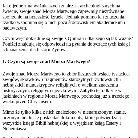
Jako jedne z najważniejszych znalezisk archeologicznych na
świecie, zwoje znad Morza Martwego zapewniły niezrównane
spojrzenie na przeszłość Izraela. Jednak pomimo ich znaczenia,
rzadko wspomina się o nich poza środowiskiem akademickim i
badawczym.
Czym więc dokładnie są zwoje z Qumran i dlaczego są tak ważne?
Poniżej znajdują się odpowiedzi na pytania dotyczące tych ksiąg i
ich znaczenia dla historii Żydów.
1. Czym są zwoje znad Morza Martwego?
Zwoje znad Morza Martwego to zbiór liczących tysiące tysiącleci
zwojów, skrawków i fragmentów starożytnych żydowskich i
hebrajskich manuskryptów religijnych o wielkim znaczeniu
historycznym, religijnym i językowym. Zabytki te, odkryte w
jaskiniach w regionie Morza Martwego, pochodzą już z trzeciego
wieku przed Chrystusem.
Mimo że tylko kilka z nich znaleziono w nienaruszonym stanie,
uczonym udało się poskładać dokumenty, które potwierdzają
wszystkie księgi Biblii hebrajskiej z wyjątkiem ksiąg Estery i
Nehemiasza.