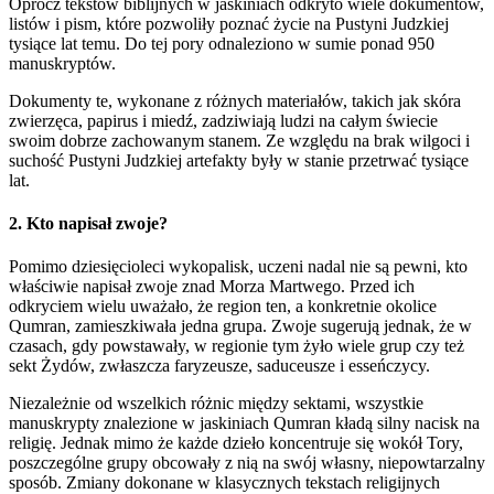
Oprócz tekstów biblijnych w jaskiniach odkryto wiele dokumentów,
listów i pism, które pozwoliły poznać życie na Pustyni Judzkiej
tysiące lat temu. Do tej pory odnaleziono w sumie ponad 950
manuskryptów.
Dokumenty te, wykonane z różnych materiałów, takich jak skóra
zwierzęca, papirus i miedź, zadziwiają ludzi na całym świecie
swoim dobrze zachowanym stanem. Ze względu na brak wilgoci i
suchość Pustyni Judzkiej artefakty były w stanie przetrwać tysiące
lat.
2. Kto napisał zwoje?
Pomimo dziesięcioleci wykopalisk, uczeni nadal nie są pewni, kto
właściwie napisał zwoje znad Morza Martwego. Przed ich
odkryciem wielu uważało, że region ten, a konkretnie okolice
Qumran, zamieszkiwała jedna grupa. Zwoje sugerują jednak, że w
czasach, gdy powstawały, w regionie tym żyło wiele grup czy też
sekt Żydów, zwłaszcza faryzeusze, saduceusze i esseńczycy.
Niezależnie od wszelkich różnic między sektami, wszystkie
manuskrypty znalezione w jaskiniach Qumran kładą silny nacisk na
religię. Jednak mimo że każde dzieło koncentruje się wokół Tory,
poszczególne grupy obcowały z nią na swój własny, niepowtarzalny
sposób. Zmiany dokonane w klasycznych tekstach religijnych