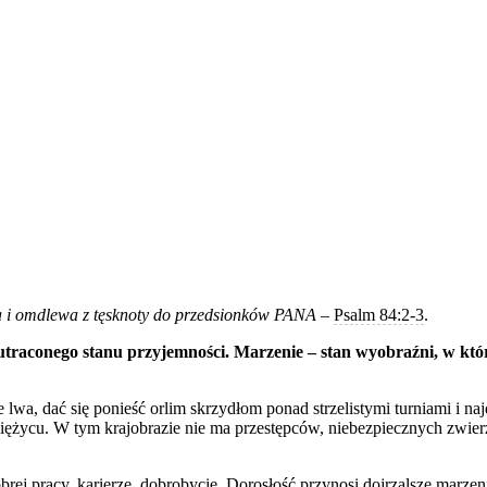
a i omdlewa z tęsknoty do przedsionków PANA
–
Psalm 84:2‑3
.
utraconego stanu przyjemności. Marzenie – stan wyobraźni, w kt
lwa, dać się ponieść orlim skrzydłom ponad strzelistymi turniami i 
ężycu. W tym krajobrazie nie ma przestępców, niebezpiecznych zwierzą
rej pracy, karierze, dobrobycie. Dorosłość przynosi dojrzalsze marze