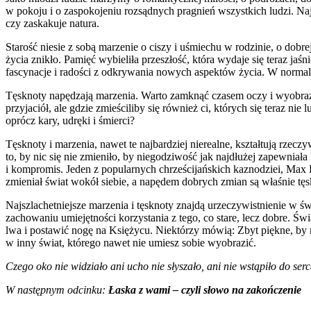
w pokoju i o zaspokojeniu rozsądnych pragnień wszystkich ludzi. Naj
czy zaskakuje natura.
Starość niesie z sobą marzenie o ciszy i uśmiechu w rodzinie, o dob
życia znikło. Pamięć wybieliła przeszłość, która wydaje się teraz jaśn
fascynacje i radości z odkrywania nowych aspektów życia. W normal
Tęsknoty napędzają marzenia. Warto zamknąć czasem oczy i wyobrazić
przyjaciół, ale gdzie zmieściliby się również ci, których się teraz n
oprócz kary, udręki i śmierci?
Tęsknoty i marzenia, nawet te najbardziej nierealne, kształtują rzecz
to, by nic się nie zmieniło, by niegodziwość jak najdłużej zapewni
i kompromis. Jeden z popularnych chrześcijańskich kaznodziei, Max Lu
zmieniał świat wokół siebie, a napędem dobrych zmian są właśnie tęs
Najszlachetniejsze marzenia i tęsknoty znajdą urzeczywistnienie w
zachowaniu umiejętności korzystania z tego, co stare, lecz dobre. Ś
lwa i postawić nogę na Księżycu. Niektórzy mówią: Zbyt piękne, by mo
w inny świat, którego nawet nie umiesz sobie wyobrazić.
Czego oko nie widziało ani ucho nie słyszało, ani nie wstąpiło do ser
W następnym odcinku:
Łaska z wami – czyli słowo na zakończenie