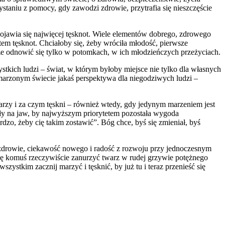
ystaniu z pomocy, gdy zawodzi zdrowie, przytrafia się nieszczęście
 pojawia się najwięcej tęsknot. Wiele elementów dobrego, zdrowego
ektem tęsknot. Chciałoby się, żeby wróciła młodość, pierwsze
że odnowić się tylko w potomkach, w ich młodzieńczych przeżyciach.
tkich ludzi – świat, w którym byłoby miejsce nie tylko dla własnych
m wymarzonym świecie jakaś perspektywa dla niegodziwych ludzi –
m marzy i za czym tęskni – również wtedy, gdy jedynym marzeniem jest
szły na jaw, by najwyższym priorytetem pozostała wygoda
dzo, żeby cię takim zostawić”. Bóg chce, byś się zmieniał, byś
 zdrowie, ciekawość nowego i radość z rozwoju przy jednoczesnym
 się komuś rzeczywiście zanurzyć twarz w rudej grzywie potężnego
ystkim zacznij marzyć i tęsknić, by już tu i teraz przenieść się