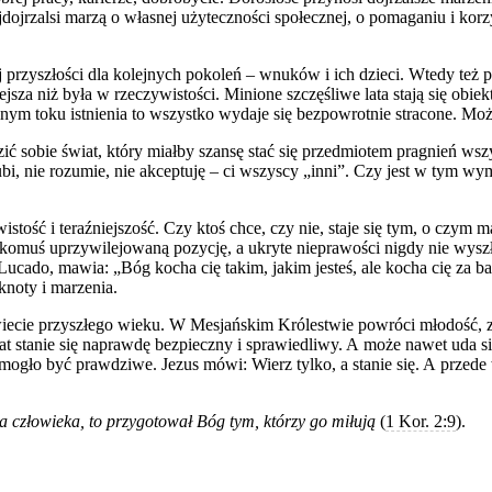
dojrzalsi marzą o własnej użyteczności społecznej, o pomaganiu i korz
rej przyszłości dla kolejnych pokoleń – wnuków i ich dzieci. Wtedy też
iejsza niż była w rzeczywistości. Minione szczęśliwe lata stają się obi
nym toku istnienia to wszystko wydaje się bezpowrotnie stracone. Mo
 sobie świat, który miałby szansę stać się przedmiotem pragnień wszys
ie lubi, nie rozumie, nie akceptuję – ci wszyscy „inni”. Czy jest w ty
ywistość i teraźniejszość. Czy ktoś chce, czy nie, staje się tym, o czy
ała komuś uprzywilejowaną pozycję, a ukryte nieprawości nigdy nie wy
cado, mawia: „Bóg kocha cię takim, jakim jesteś, ale kocha cię za bar
knoty i marzenia.
 świecie przyszłego wieku. W Mesjańskim Królestwie powróci młodość,
wiat stanie się naprawdę bezpieczny i sprawiedliwy. A może nawet uda
gło być prawdziwe. Jezus mówi: Wierz tylko, a stanie się. A przede wsz
ca człowieka, to przygotował Bóg tym, którzy go miłują
(
1 Kor. 2:9
).