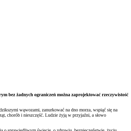
órym bez żadnych ograniczeń można zaprojektować rzeczywistość
najdzikszymi wąwozami, zanurkować na dno morza, wspiąć się na
t, chorób i nieszczęść. Ludzie żyją w przyjaźni, a słowo
nia o sprawiedliwym świecie, o zdrowiu, bezpieczeństwie, życiu