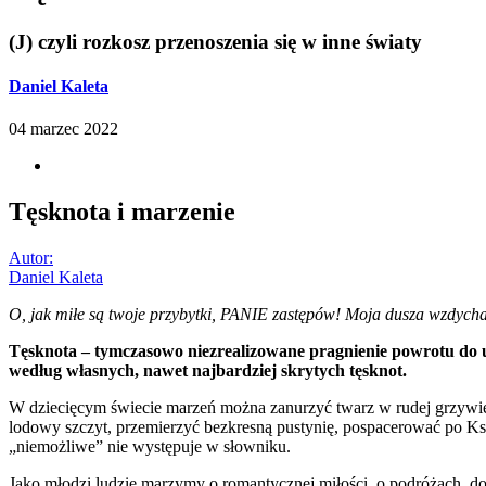
(J) czyli rozkosz przenoszenia się w inne światy
Daniel Kaleta
04 marzec 2022
Tęsknota i marzenie
Autor:
Daniel Kaleta
O, jak miłe są twoje przybytki, PANIE zastępów! Moja dusza wzdych
Tęsknota – tymczasowo niezrealizowane pragnienie powrotu do 
według własnych, nawet najbardziej skrytych tęsknot.
W dziecięcym świecie marzeń można zanurzyć twarz w rudej grzywie 
lodowy szczyt, przemierzyć bezkresną pustynię, pospacerować po Ksi
„niemożliwe” nie występuje w słowniku.
Jako młodzi ludzie marzymy o romantycznej miłości, o podróżach, dob