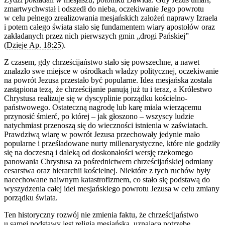
zmartwychwstał i odszedł do nieba, oczekiwanie Jego powrotu
w celu pełnego zrealizowania mesjańskich założeń naprawy Izraela
i potem całego świata stało się fundamentem wiary apostołów oraz
zakładanych przez nich pierwszych gmin „drogi Pańskiej”
(
Dzieje Ap. 18:25
).
Z czasem, gdy chrześcijaństwo stało się powszechne, a nawet
znalazło swe miejsce w ośrodkach władzy politycznej, oczekiwanie
na powrót Jezusa przestało być popularne. Idea mesjańska została
zastąpiona tezą, że chrześcijanie panują już tu i teraz, a Królestwo
Chrystusa realizuje się w dyscyplinie porządku kościelno-
państwowego. Ostateczną nagrodę lub karę miała wierzącemu
przynosić śmierć, po której – jak głoszono – wszyscy ludzie
natychmiast przenoszą się do wieczności istnienia w zaświatach.
Prawdziwą wiarę w powrót Jezusa przechowały jedynie mało
popularne i prześladowane nurty millenarystyczne, które nie godziły
się na doczesną i daleką od doskonałości wersję rzekomego
panowania Chrystusa za pośrednictwem chrześcijańskiej odmiany
cesarstwa oraz hierarchii kościelnej. Niektóre z tych ruchów były
nacechowane naiwnym katastrofizmem, co stało się podstawą do
wyszydzenia całej idei mesjańskiego powrotu Jezusa w celu zmiany
porządku świata.
Ten historyczny rozwój nie zmienia faktu, że chrześcijaństwo
u samej podstawy jest religią mesjańską, uznającą potrzebę