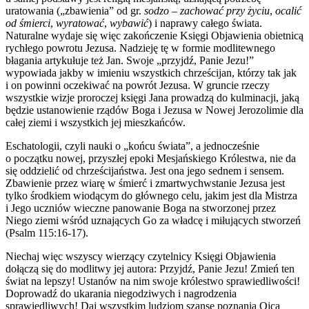
uratowania („zbawienia” od gr.
sodzo
–
zachować przy życiu
,
ocalić
od śmierci
,
wyratować
,
wybawić
) i naprawy całego świata.
Naturalne wydaje się więc zakończenie Księgi Objawienia obietnicą
rychłego powrotu Jezusa. Nadzieję tę w formie modlitewnego
błagania artykułuje też Jan. Swoje „przyjdź, Panie Jezu!”
wypowiada jakby w imieniu wszystkich chrześcijan, którzy tak jak
i on powinni oczekiwać na powrót Jezusa. W gruncie rzeczy
wszystkie wizje proroczej księgi Jana prowadzą do kulminacji, jaką
będzie ustanowienie rządów Boga i Jezusa w Nowej Jerozolimie dla
całej ziemi i wszystkich jej mieszkańców.
Eschatologii, czyli nauki o „końcu świata”, a jednocześnie
o początku nowej, przyszłej epoki Mesjańskiego Królestwa, nie da
się oddzielić od chrześcijaństwa. Jest ona jego sednem i sensem.
Zbawienie przez wiarę w śmierć i zmartwychwstanie Jezusa jest
tylko środkiem wiodącym do głównego celu, jakim jest dla Mistrza
i Jego uczniów wieczne panowanie Boga na stworzonej przez
Niego ziemi wśród uznających Go za władcę i miłujących stworzeń
(
Psalm 115:16-17
).
Niechaj więc wszyscy wierzący czytelnicy Księgi Objawienia
dołączą się do modlitwy jej autora: Przyjdź, Panie Jezu! Zmień ten
świat na lepszy! Ustanów na nim swoje królestwo sprawiedliwości!
Doprowadź do ukarania niegodziwych i nagrodzenia
sprawiedliwych! Daj wszystkim ludziom szansę poznania Ojca