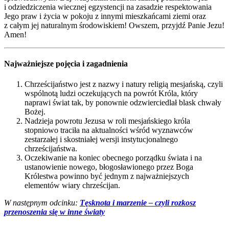
i odziedziczenia wiecznej egzystencji na zasadzie respektowania
Jego praw i życia w pokoju z innymi mieszkańcami ziemi oraz
z całym jej naturalnym środowiskiem! Owszem, przyjdź Panie Jezu!
Amen!
Najważniejsze pojęcia i zagadnienia
Chrześcijaństwo jest z nazwy i natury religią mesjańską, czyli
wspólnotą ludzi oczekujących na powrót Króla, który
naprawi świat tak, by ponownie odzwierciedlał blask chwały
Bożej.
Nadzieja powrotu Jezusa w roli mesjańskiego króla
stopniowo traciła na aktualności wśród wyznawców
zestarzałej i skostniałej wersji instytucjonalnego
chrześcijaństwa.
Oczekiwanie na koniec obecnego porządku świata i na
ustanowienie nowego, błogosławionego przez Boga
Królestwa powinno być jednym z najważniejszych
elementów wiary chrześcijan.
W następnym odcinku:
Tęsknota i marzenie – czyli rozkosz
przenoszenia się w inne światy