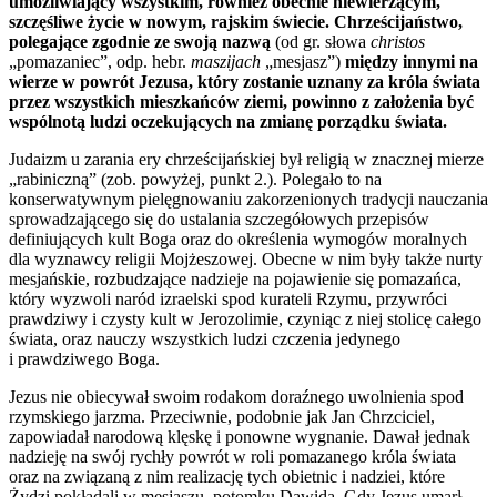
umożliwiający wszystkim, również obecnie niewierzącym,
szczęśliwe życie w nowym, rajskim świecie. Chrześcijaństwo,
polegające zgodnie ze swoją nazwą
(od gr. słowa
christos
„pomazaniec”, odp. hebr.
maszijach
„mesjasz”)
między innymi na
wierze w powrót Jezusa, który zostanie uznany za króla świata
przez wszystkich mieszkańców ziemi, powinno z założenia być
wspólnotą ludzi oczekujących na zmianę porządku świata.
Judaizm u zarania ery chrześcijańskiej był religią w znacznej mierze
„rabiniczną” (zob. powyżej, punkt 2.). Polegało to na
konserwatywnym pielęgnowaniu zakorzenionych tradycji nauczania
sprowadzającego się do ustalania szczegółowych przepisów
definiujących kult Boga oraz do określenia wymogów moralnych
dla wyznawcy religii Mojżeszowej. Obecne w nim były także nurty
mesjańskie, rozbudzające nadzieje na pojawienie się pomazańca,
który wyzwoli naród izraelski spod kurateli Rzymu, przywróci
prawdziwy i czysty kult w Jerozolimie, czyniąc z niej stolicę całego
świata, oraz nauczy wszystkich ludzi czczenia jedynego
i prawdziwego Boga.
Jezus nie obiecywał swoim rodakom doraźnego uwolnienia spod
rzymskiego jarzma. Przeciwnie, podobnie jak Jan Chrzciciel,
zapowiadał narodową klęskę i ponowne wygnanie. Dawał jednak
nadzieję na swój rychły powrót w roli pomazanego króla świata
oraz na związaną z nim realizację tych obietnic i nadziei, które
Żydzi pokładali w mesjaszu, potomku Dawida. Gdy Jezus umarł,