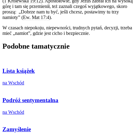
(
1 Królewska 19:12
). Apostołowie, gdy Jezus zabrał ich na wysoką
górę i tam się przemienił, też zaznali czegoś wyjątkowego, skoro
proszą: „Dobrze nam tu być, jeśli chcesz, postawimy tu trzy
namioty” (
Ew. Mat 17:4
).
W czasach niepokoju, niepewności, trudnych pytań, decyzji, trzeba
mieć „namiot”, gdzie jest cicho i bezpiecznie.
Podobne tamatycznie
Lista książek
na Wschód
Podróż sentymentalna
na Wschód
Zamyślenie