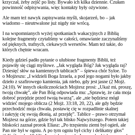
krzyczał, żeby zejść po listy. Bywało ich kilka dziennie. Czułam
powinność odpisywania, więc kontakty były ożywione.
Ale mam też nawyk zapisywania myśli, skojarzeń, bo – jak
wiadomo – nieutrwalone już nigdy nie wrócą.
I na wspomnianych wyżej spotkaniach wakacyjnych z Biblią
kolejne fragmenty czytaliśmy w całości, omawianie zaczynaliśmy
od pięknych, trafnych, ciekawych wersetów. Mam też takie, do
których chętnie wracam.
Kiedy gdzieś padło pytanie o ulubione fragmenty Biblii, też
pojawiły się ciągi myślowe. „Jak wygląda Bóg? Jak wygląda raj?
Dziesięć słów na kamiennych tablicach” – śpiewa chór Syloe. To
o Mojżeszu: „I widzieli Boga Izraela, a pod jego nogami było jakby
dzieło z szafirowego kamienia, jak niebo, gdy jest jasne (
2 Mojż.
24:10
). W innych okolicznościach Mojżesz prosi: „Ukaż mi, proszę,
twoją chwałę”, ale Pan Bóg odpowiada mu: „Sprawię, że cała moja
dobroć przejdzie przed twoją twarzą”, ale „nie będziesz mógł
widzieć mojego oblicza (
2 Mojż. 33:18, 20, 22
), ale gdy będzie
przechodzić moja chwała, postawię cię w rozpadlinie skalnej
i zakryję cię swoją dłonią, aż przejdę”. Tablice – prawo otrzymał
Mojżesz na górze, gdzie był tak blisko Najwyższego. Potem takiej
bliskości zaznał prorok Eliasz: „Po trzęsieniu ziemi był ogień, ale
Pan nie był w ogniu. A po tym ogniu był cichy i delikatny głos”