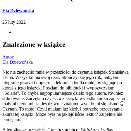
Ela Dziewońska
25 luty 2022
Znalezione w książce
Autor:
Ela Dziewońska
Nic nie zachęciło mnie w przeszłości do czytania książek Stanisława
Lema. Wszystko ma swój czas. Skończył się jego rok, nabyłam
biografię pisarza i dopiero ta lektura skłoniła mnie, by sięgnąć po
którąś z jego książek. Poszłam do biblioteki i wypożyczyłam
„Solaris”. To chyba najpopularniejsze dzieło tego autora, również
sfilmowane. Zaczęłam czytać, a z książki wypadła kartka zapisana
małymi literkami. Jakieś dziwnie znajome wydało mi się pismo 🙂.
Czytam. To moje! Czyli miałam już kiedyś potrzebę przeczytania
akurat tej książki. Może była na jakiejś liście lektur? Zupełnie nie
pamiętam.
A ten głos „z przeszłości” nie brzmi obco:
Walizka w kratkę.