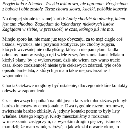
Przyjechała z Niemiec. Zwykła tekturowa, ale ogromna. Przyjechała
z babcią i obie zostały. Teraz chowa słowa, książki, pożółkłe koperty.
Na drugiej stronie tej samej kartki:
Lubię chodzić do piwnicy, latem
jest tam chłodno. Zaglądam do kalendarzy, niektórych listów.
Zaglądam w siebie, w przeszłość, w czas, którego już nie ma.
Minęło sporo lat, nie mam już tego obyczaju, za to mąż ciągle coś
układa, wyrzuca, ale i przynosi zdobycze, jak choćby zdjęcia,
których wcześniej nie odkryliśmy, których nie pamiętam. Ja dla
odmiany mam w zasięgu ręki wiele zeszytów z notatkami. Miałam
kiedyś plany, by je wykorzystać, dziś nie wiem, czy warto tracić
czas, skoro codzienność niesie tyle ciekawych zdarzeń, tyle osób
opisało tamte lata, z których ja mam takie niepowtarzalne J
wspomnienia.
Chociaż ciekawe mogłoby być ustalenie, dlaczego niektóre kontakty
odeszły w zapomnienie.
Czas pierwszych spotkań na biblijnych kursach młodzieżowych był
bardzo intensywny emocjonalnie. Dwa tygodnie razem, rozmowy,
zwierzenia bardzo zbliżały. A jedyny kontakt potem to były listy
właśnie. Dlatego krążyły. Kiedy mieszkaliśmy z rodzicami
w mieszkaniu zastępczym, na wysokim drugim piętrze, listonosz
marudził, że mam windę założyć, a jak widział otwarte okno, to