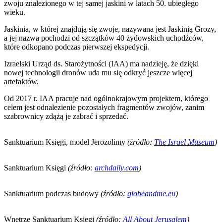
zwoju znalezionego w tej samej jaskini w latach 50. ubiegłego
wieku.
Jaskinia, w której znajdują się zwoje, nazywana jest Jaskinią Grozy,
a jej nazwa pochodzi od szczątków 40 żydowskich uchodźców,
które odkopano podczas pierwszej ekspedycji.
Izraelski Urząd ds. Starożytności (IAA) ma nadzieję, że dzięki
nowej technologii dronów uda mu się odkryć jeszcze więcej
artefaktów.
Od 2017 r. IAA pracuje nad ogólnokrajowym projektem, którego
celem jest odnalezienie pozostałych fragmentów zwojów, zanim
szabrownicy zdążą je zabrać i sprzedać.
Sanktuarium Księgi, model Jerozolimy
(źródło:
The Israel Museum
)
Sanktuarium Księgi
(źródło:
archdaily.com
)
Sanktuarium podczas budowy
(źródło:
globeandme.eu
)
Wnętrze Sanktuarium Księgi
(źródło:
All About Jerusalem
)