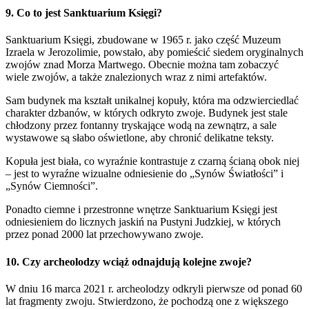
9. Co to jest Sanktuarium Księgi?
Sanktuarium Księgi, zbudowane w 1965 r. jako część Muzeum
Izraela w Jerozolimie, powstało, aby pomieścić siedem oryginalnych
zwojów znad Morza Martwego. Obecnie można tam zobaczyć
wiele zwojów, a także znalezionych wraz z nimi artefaktów.
Sam budynek ma kształt unikalnej kopuły, która ma odzwierciedlać
charakter dzbanów, w których odkryto zwoje. Budynek jest stale
chłodzony przez fontanny tryskające wodą na zewnątrz, a sale
wystawowe są słabo oświetlone, aby chronić delikatne teksty.
Kopuła jest biała, co wyraźnie kontrastuje z czarną ścianą obok niej
– jest to wyraźne wizualne odniesienie do „Synów Światłości” i
„Synów Ciemności”.
Ponadto ciemne i przestronne wnętrze Sanktuarium Księgi jest
odniesieniem do licznych jaskiń na Pustyni Judzkiej, w których
przez ponad 2000 lat przechowywano zwoje.
10. Czy archeolodzy wciąż odnajdują kolejne zwoje?
W dniu 16 marca 2021 r. archeolodzy odkryli pierwsze od ponad 60
lat fragmenty zwoju. Stwierdzono, że pochodzą one z większego