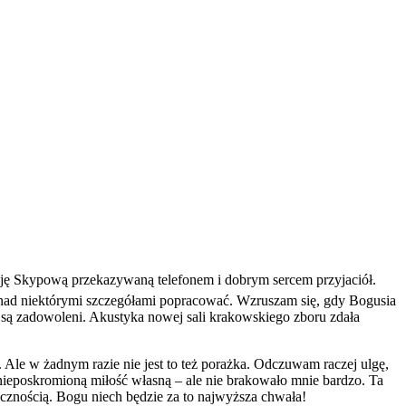
misję Skypową przekazywaną telefonem i dobrym sercem przyjaciół.
 nad niektórymi szczegółami popracować. Wzruszam się, gdy Bogusia
 są zadowoleni. Akustyka nowej sali krakowskiego zboru zdała
a. Ale w żadnym razie nie jest to też porażka. Odczuwam raczej ulgę,
e nieposkromioną miłość własną – ale nie brakowało mnie bardzo. Ta
ecznością. Bogu niech będzie za to najwyższa chwała!