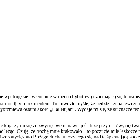
e wpatruję się i wsłuchuję w nieco chybotliwą i zacinającą się trans
harmonijnym brzmieniem. Tu i ówdzie myślę, że będzie trzeba jeszcze
rzmiewa ostatni akord „Hallelujah”. Wydaje mi się, że słuchacze też
 nie kojarzy mi się ze zwycięstwem, nawet jeśli leżę przy ul. Zwycięstw
ować leżąc. Czuję, że trochę mnie brakowało – to poczucie mile łaskocz
wdziwe zwycięstwo Bożego ducha unoszącego się nad tą śpiewającą społ