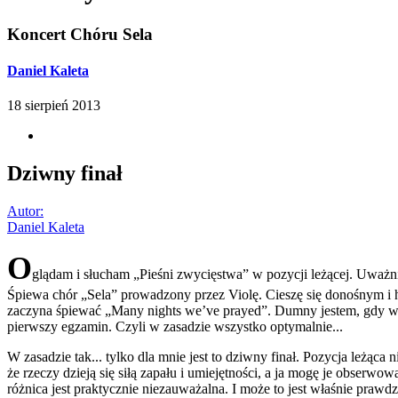
Koncert Chóru Sela
Daniel Kaleta
18 sierpień 2013
Dziwny finał
Autor:
Daniel Kaleta
O
glądam i słucham „Pieśni zwycięstwa” w pozycji leżącej. Uważni
Śpiewa chór „Sela” prowadzony przez Violę. Cieszę się donośnym i 
zaczyna śpiewać „Many nights we’ve prayed”. Dumny jestem, gdy wyb
pierwszy egzamin. Czyli w zasadzie wszystko optymalnie...
W zasadzie tak... tylko dla mnie jest to dziwny finał. Pozycja leżąca
że rzeczy dzieją się siłą zapału i umiejętności, a ja mogę je obserw
różnica jest praktycznie niezauważalna. I może to jest właśnie pra