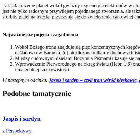
Tak jak krążenie planet wokół gwiazdy czy energia elektronów w atom
jest nie tylko radosnym przywilejem pojednanego stworzenia, ale tak
z orbity piątej na trzecią, przyczynia się do zwiększenia całkowitej e
Najważniejsze pojęcia i zagadnienia
Wokół Bożego tronu znajduje się pięć koncentrycznych kręgów 
naśladowców Baranka, (d) niezliczone miliardy duchowych istni
Między cudownymi dziełami Bożymi a Pismami ukazuje się naj
Wprowadzenie Pierworodnego na okrąg świata (
Hebr. 1:6
) or
i materialnej rzeczywistości.
W następnym odcinku:
Jaspis i sardyn – czyli tron wśród błyskawic
Podobne tamatycznie
Jaspis i sardyn
z Perspektywy