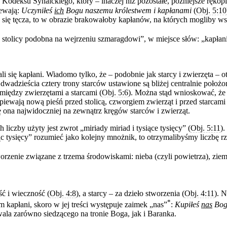
 Kodeksu Synaickiego, który – inaczej niż pozostałe, późniejsze rękop
iewają:
Uczyniłeś
ich
Bogu naszemu królestwem i kapłanami
(
Obj. 5:10
 się tęcza, to w obrazie brakowałoby kapłanów, na których mogliby ws
 stolicy podobna na wejrzeniu szmaragdowi”, w miejsce słów: „kapłani
się kapłani. Wiadomo tylko, że – podobnie jak starcy i zwierzęta – ota
adzieścia cztery trony starców ustawione są bliżej centralnie położone
 między zwierzętami a starcami (
Obj. 5:6
). Można stąd wnioskować, że t
piewają nową pieśń przed stolicą, czworgiem zwierząt i przed starcami 
 ona najwidoczniej na zewnątrz kręgów starców i zwierząt.
liczby użyty jest zwrot „miriady miriad i tysiące tysięcy” (
Obj. 5:11
).
c tysięcy” rozumieć jako kolejny mnożnik, to otrzymalibyśmy liczbę rz
tworzenie związane z trzema środowiskami: nieba (czyli powietrza), ziem
ć i wieczność (
Obj. 4:8
), a starcy – za dzieło stworzenia (
Obj. 4:11
). 
*
 kapłani, skoro w jej treści występuje zaimek „nas”
:
Kupiłeś
nas
Bogu
wala zarówno siedzącego na tronie Boga, jak i Baranka.