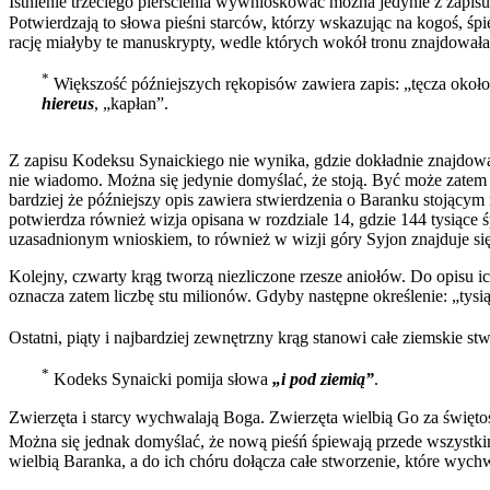
Istnienie trzeciego pierścienia wywnioskować można jedynie z zapisu
Potwierdzają to słowa pieśni starców, którzy wskazując na kogoś, śp
rację miałyby te manuskrypty, wedle których wokół tronu znajdowała
*
Większość późniejszych rękopisów zawiera zapis: „tęcza około
hiereus
, „kapłan”.
Z zapisu Kodeksu Synaickiego nie wynika, gdzie dokładnie znajdowali 
nie wiadomo. Można się jedynie domyślać, że stoją. Być może zatem dw
bardziej że późniejszy opis zawiera stwierdzenia o Baranku stojącym
potwierdza również wizja opisana w rozdziale 14, gdzie 144 tysiące ś
uzasadnionym wnioskiem, to również w wizji góry Syjon znajduje się
Kolejny, czwarty krąg tworzą niezliczone rzesze aniołów. Do opisu ich 
oznacza zatem liczbę stu milionów. Gdyby następne określenie: „tysią
Ostatni, piąty i najbardziej zewnętrzny krąg stanowi całe ziemskie s
*
Kodeks Synaicki pomija słowa
„i pod ziemią”
.
Zwierzęta i starcy wychwalają Boga. Zwierzęta wielbią Go za świętoś
Można się jednak domyślać, że nową pieśń śpiewają przede wszystkim
wielbią Baranka, a do ich chóru dołącza całe stworzenie, które wych