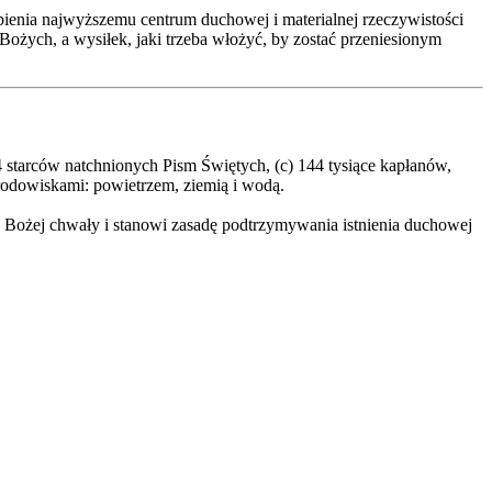
lbienia najwyższemu centrum duchowej i materialnej rzeczywistości
Bożych, a wysiłek, jaki trzeba włożyć, by zostać przeniesionym
4 starców natchnionych Pism Świętych, (c) 144 tysiące kapłanów,
środowiskami: powietrzem, ziemią i wodą.
ę Bożej chwały i stanowi zasadę podtrzymywania istnienia duchowej