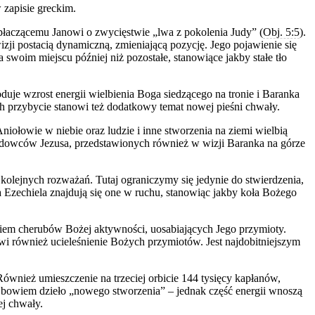
 zapisie greckim.
płaczącemu Janowi o zwycięstwie „lwa z pokolenia Judy” (
Obj. 5:5
).
wizji postacią dynamiczną, zmieniającą pozycję. Jego pojawienie się
swoim miejscu później niż pozostałe, stanowiące jakby stałe tło
duje wzrost energii wielbienia Boga siedzącego na tronie i Baranka
ch przybycie stanowi też dodatkowy temat nowej pieśni chwały.
iołowie w niebie oraz ludzie i inne stworzenia na ziemi wielbią
ladowców Jezusa, przedstawionych również w wizji Baranka na górze
kolejnych rozważań. Tutaj ograniczymy się jedynie do stwierdzenia,
a Ezechiela znajdują się one w ruchu, stanowiąc jakby koła Bożego
iem cherubów Bożej aktywności, uosabiających Jego przymioty.
owi również ucieleśnienie Bożych przymiotów. Jest najdobitniejszym
ównież umieszczenie na trzeciej orbicie 144 tysięcy kapłanów,
 bowiem dzieło „nowego stworzenia” – jednak część energii wnoszą
ej chwały.