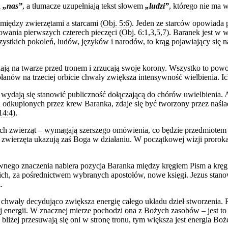
a
„nas”
, a tłumacze uzupełniają tekst słowem
„ludzi”
, którego nie ma w
 między zwierzętami a starcami (
Obj. 5:6
). Jeden ze starców opowiada 
wania pierwszych czterech pieczęci (
Obj. 6:1,3,5,7
). Baranek jest w 
ystkich pokoleń, ludów, języków i narodów, to krąg pojawiający się na 
dają na twarze przed tronem i zrzucają swoje korony. Wszystko to powo
łanów na trzeciej orbicie chwały zwiększa intensywność wielbienia. I
ydają się stanowić publiczność dołączającą do chórów uwielbienia. An
ch odkupionych przez krew Baranka, zdaje się być tworzony przez naś
14:4
).
rech zwierząt – wymagają szerszego omówienia, co będzie przedmiotem 
ry zwierzęta ukazują zaś Boga w działaniu. W początkowej wizji prorok
nego znaczenia nabiera pozycja Baranka między kręgiem Pism a kręg
 nich, za pośrednictwem wybranych apostołów, nowe księgi. Jezus stan
.
hwały decydująco zwiększa energię całego układu dzieł stworzenia. R
 energii. W znacznej mierze pochodzi ona z Bożych zasobów – jest to
m bliżej przesuwają się oni w stronę tronu, tym większa jest energia Boż