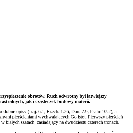
rzyspieszenie obrotów. Ruch odwrotny był łatwiejszy
stralnych, jak i cząsteczek budowy materii.
podobne opisy (
Izaj. 6:1
;
Ezech. 1:26
;
Dan. 7:9
;
Psalm 97:2
), a
znymi pierścieniami wychwalających Go istot. Pierwszy pierścień
i w białych szatach, zasiadający na dwudziestu czterech tronach.
*