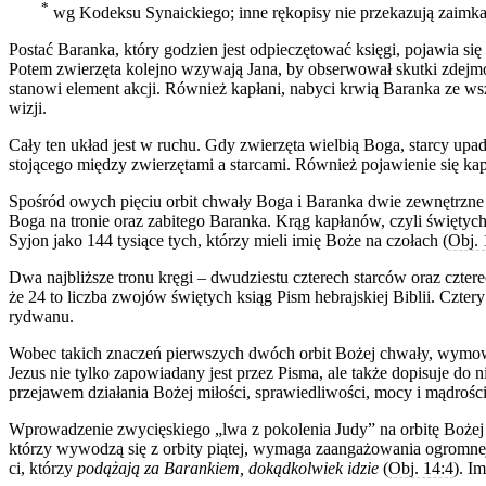
*
wg Kodeksu Synaickiego; inne rękopisy nie przekazują zaimk
Postać Baranka, który godzien jest odpieczętować księgi, pojawia się
Potem zwierzęta kolejno wzywają Jana, by obserwował skutki zdejmo
stanowi element akcji. Również kapłani, nabyci krwią Baranka ze wsz
wizji.
Cały ten układ jest w ruchu. Gdy zwierzęta wielbią Boga, starcy upa
stojącego między zwierzętami a starcami. Również pojawienie się kap
Spośród owych pięciu orbit chwały Boga i Baranka dwie zewnętrzne w
Boga na tronie oraz zabitego Baranka. Krąg kapłanów, czyli święty
Syjon jako 144 tysiące tych, którzy mieli imię Boże na czołach (
Obj. 
Dwa najbliższe tronu kręgi – dwudziestu czterech starców oraz czte
że 24 to liczba zwojów świętych ksiąg Pism hebrajskiej Biblii. Czte
rydwanu.
Wobec takich znaczeń pierwszych dwóch orbit Bożej chwały, wymow
Jezus nie tylko zapowiadany jest przez Pisma, ale także dopisuje do
przejawem działania Bożej miłości, sprawiedliwości, mocy i mądrości
Wprowadzenie zwycięskiego „lwa z pokolenia Judy” na orbitę Bożej c
którzy wywodzą się z orbity piątej, wymaga zaangażowania ogromnej
ci, którzy
podążają za Barankiem, dokądkolwiek idzie
(
Obj. 14:4
). I