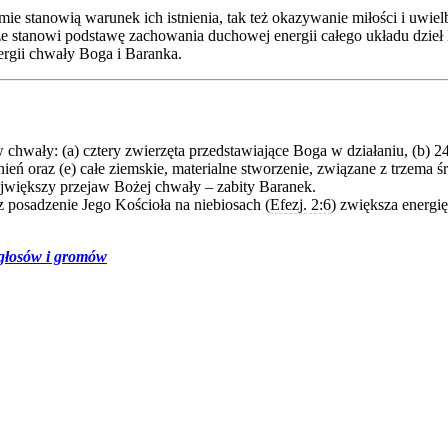
ie stanowią warunek ich istnienia, tak też okazywanie miłości i uwie
że stanowi podstawę zachowania duchowej energii całego układu dzieł 
nergii chwały Boga i Baranka.
chwały: (a) cztery zwierzęta przedstawiające Boga w działaniu, (b) 2
eń oraz (e) całe ziemskie, materialne stworzenie, związane z trzema 
większy przejaw Bożej chwały – zabity Baranek.
az posadzenie Jego Kościoła na niebiosach (
Efezj. 2:6
) zwiększa energi
, głosów i gromów