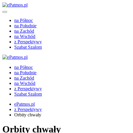
na Północ
na Południe
na Zachód
na Wschód
z Perspektywy
Szabat Szalom
na Północ
na Południe
na Zachód
na Wschód
z Perspektywy
Szabat Szalom
ePatmos.pl
z Perspektywy
Orbity chwały
Orbity chwały