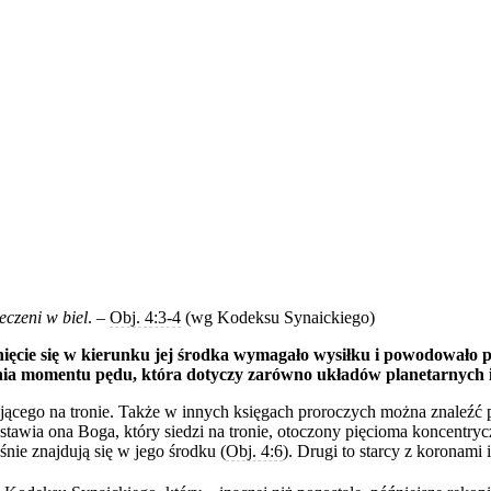
leczeni w biel
. –
Obj. 4:3‑4
(wg Kodeksu Synaickiego)
nięcie się w kierunku jej środka wymagało wysiłku i powodowało p
ia momentu pędu, która dotyczy zarówno układów planetarnych i a
jącego na tronie. Także w innych księgach proroczych można znaleźć 
tawia ona Boga, który siedzi na tronie, otoczony pięcioma koncentryc
śnie znajdują się w jego środku (
Obj. 4:6
). Drugi to starcy z koronami 