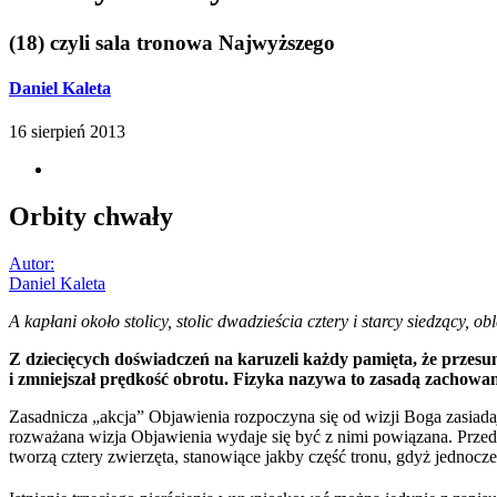
(18) czyli sala tronowa Najwyższego
Daniel Kaleta
16 sierpień 2013
Orbity chwały
Autor:
Daniel Kaleta
A kapłani około stolicy, stolic dwadzieścia cztery i starcy siedzący, ob
Z dziecięcych doświadczeń na karuzeli każdy pamięta, że przesu
i zmniejszał prędkość obrotu. Fizyka nazywa to zasadą zachowan
Zasadnicza „akcja” Objawienia rozpoczyna się od wizji Boga zasiada
rozważana wizja Objawienia wydaje się być z nimi powiązana. Przeds
tworzą cztery zwierzęta, stanowiące jakby część tronu, gdyż jednocze