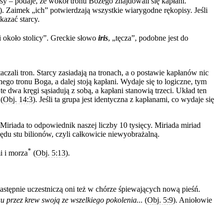
isy – podaje, że wokół tronu Bożego znajdowali się kapłani.
). Zaimek „ich” potwierdzają wszystkie wiarygodne rękopisy. Jeśli
kazać starcy.
 około stolicy”. Greckie słowo
iris
, „tęcza”, podobne jest do
czali tron. Starcy zasiadają na tronach, a o postawie kapłanów nic
go tronu Boga, a dalej stoją kapłani. Wydaje się to logiczne, tym
e dwa kręgi sąsiadują z sobą, a kapłani stanowią trzeci. Układ ten
(
Obj. 14:3
). Jeśli ta grupa jest identyczna z kapłanami, co wydaje się
 Miriada to odpowiednik naszej liczby 10 tysięcy. Miriada miriad
ędu stu bilionów, czyli całkowicie niewyobrażalną.
*
i i morza
(
Obj. 5:13
).
Następnie uczestniczą oni też w chórze śpiewających nową pieśń.
 przez krew swoją ze wszelkiego pokolenia...
(
Obj. 5:9
). Aniołowie