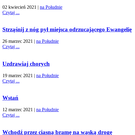
02 kwiecień 2021
|
na Południe
Czytaj ...
Strząśnij z nóg pył miejsca odrzucającego Ewangelię
26 marzec 2021
|
na Południe
Czytaj ...
Uzdrawiaj chorych
19 marzec 2021
|
na Południe
Czytaj ...
Wstań
12 marzec 2021
|
na Południe
Czytaj ...
Wchodź przez ciasną bramę na wąską drogę