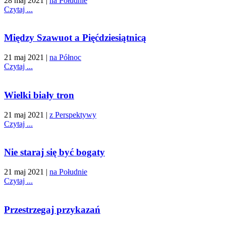
28 maj 2021
|
na Południe
Czytaj ...
Między Szawuot a Pięćdziesiątnicą
21 maj 2021
|
na Północ
Czytaj ...
Wielki biały tron
21 maj 2021
|
z Perspektywy
Czytaj ...
Nie staraj się być bogaty
21 maj 2021
|
na Południe
Czytaj ...
Przestrzegaj przykazań